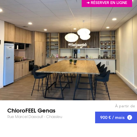
➔ RÉSERVER EN LIGNE
À partir de
ChloroFEEL Genas
Rue Marcel Dassault - Chassieu
900 € / mois