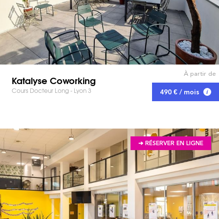
À partir de
Katalyse Coworking
Cours Docteur Long - Lyon 3
490 € / mois
➔ RÉSERVER EN LIGNE