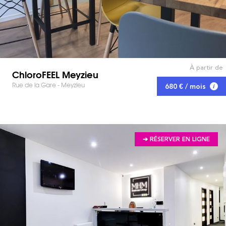
À partir de
ChloroFEEL Meyzieu
Rue de la Gare - Meyzieu
680 € / mois
➔ RÉSERVER EN LIGNE