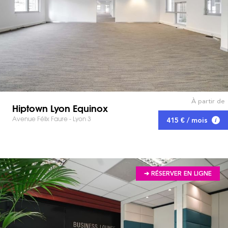
À partir de
Hiptown Lyon Equinox
Avenue Félix Faure - Lyon 3
415 € / mois
➔ RÉSERVER EN LIGNE