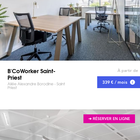
B'CoWorker Saint-
À partir de
Priest
339 € / mois
Allée Alexandre Borodine - Saint
Priest
➔ RÉSERVER EN LIGNE