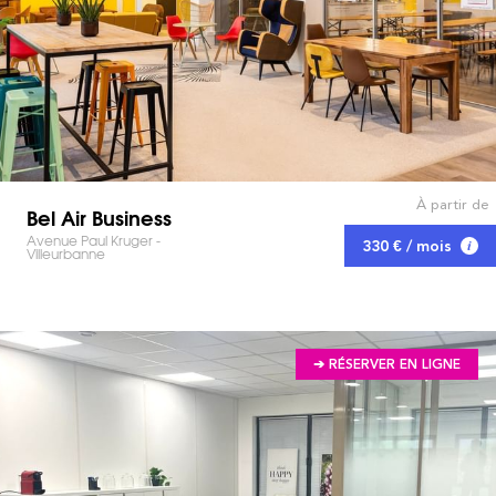
À partir de
Bel Air Business
Avenue Paul Kruger -
330 € / mois
Villeurbanne
➔ RÉSERVER EN LIGNE