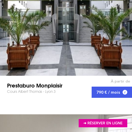
À partir de
Prestaburo Monplaisir
Cours Albert Thomas - Lyon 3
790 € / mois
➔ RÉSERVER EN LIGNE