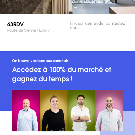
63RDV
Prix sur demande, contactez
nous
Route de Vienne - Lyon 7
On trouve vos bureaux sans frais
Accédez à 100% du marché et
gagnez du temps !