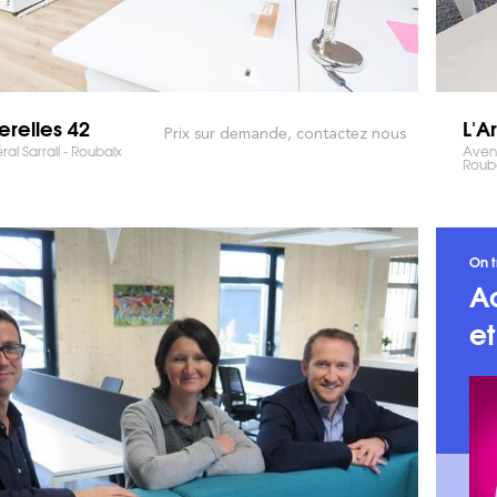
erelles 42
L'A
Prix sur demande, contactez nous
al Sarrail - Roubaix
Avenu
Roub
On t
A
e