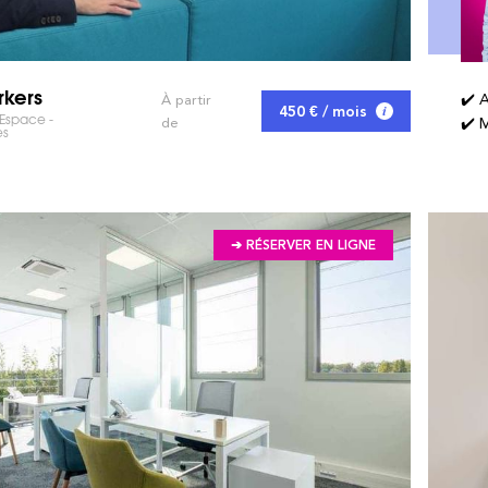
kers
✔️ 
À partir
450 € / mois
'Espace -
de
✔️ M
es
➔ RÉSERVER EN LIGNE