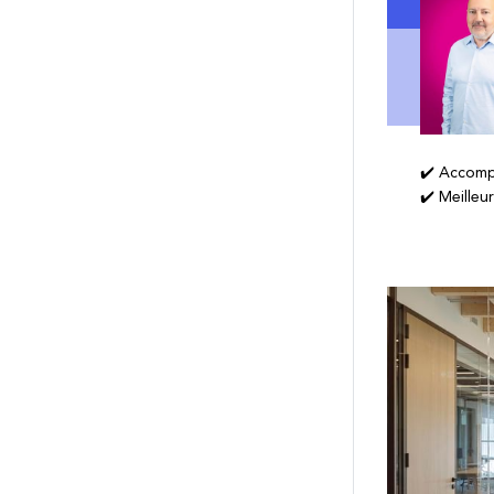
✔️ Accomp
✔️ Meilleu