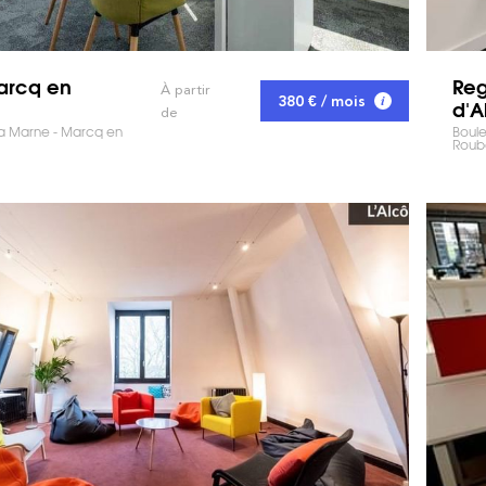
Marcq en
Reg
À partir
380 € / mois
d'A
de
a Marne - Marcq en
Boule
Roub