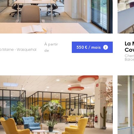
La 
À partir
550 € / mois
Cow
a Marne - Wasquehal
de
Chemi
Baroe