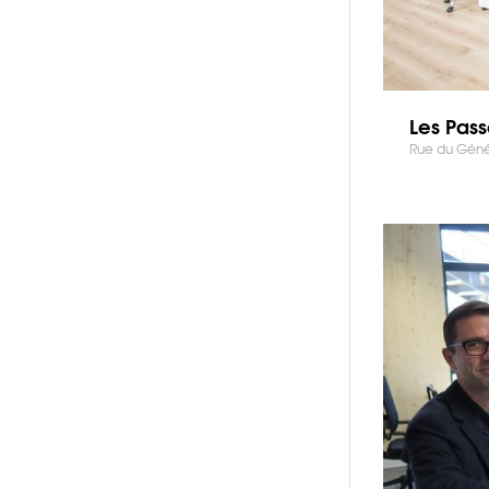
Les Pass
Rue du Génér