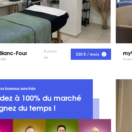
Blanc-Four
myW
À partir
330 € / mois
de
Lille
Avenu
os bureaux sans frais
dez à 100% du marché
gnez du temps !