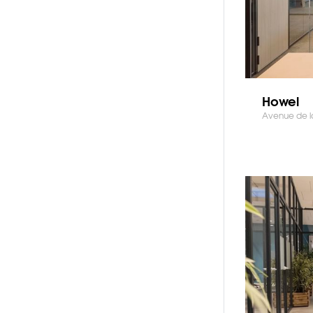
Howel
Avenue de l