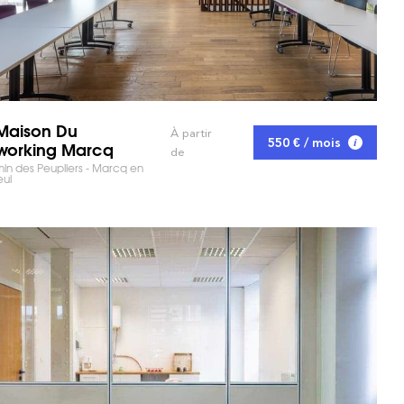
Maison Du
À partir
550 € / mois
orking Marcq
de
n des Peupliers - Marcq en
ul