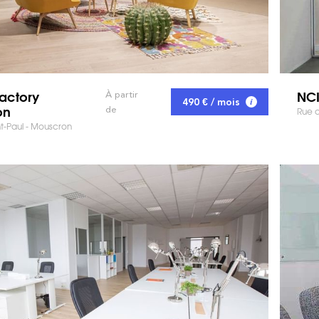
Factory
NCI
À partir
490 € / mois
on
de
Rue d
t-Paul - Mouscron