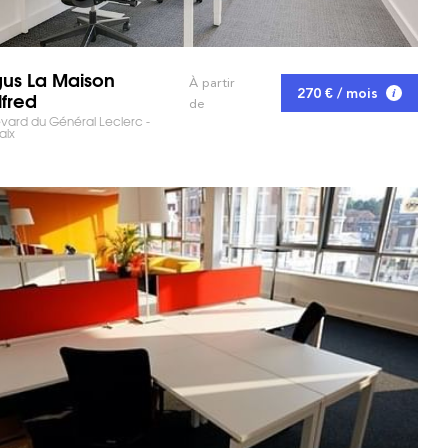
us La Maison
À partir
270 € / mois
lfred
de
vard du Général Leclerc -
aix