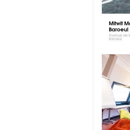
Mitwit 
Baroeul
Avenue de l
Baroeul