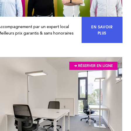
EN SAVOIR
Accompagnement par un expert local
ACCÉDEZ À 10
PLUS
eilleurs prix garantis & sans honoraires
➔ RÉSERVER EN LIGNE