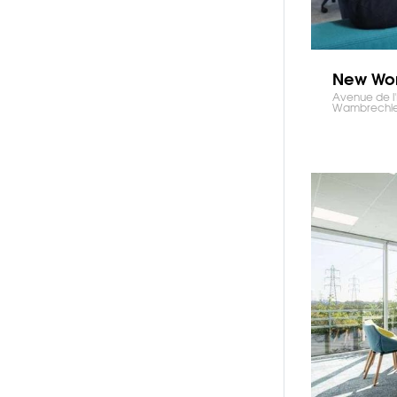
New Wor
Avenue de l
Wambrechi