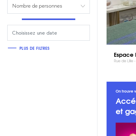
Nombre de personnes
PLUS DE FILTRES
Espace 
Rue de Lille - 
On trouve v
Accé
et ga