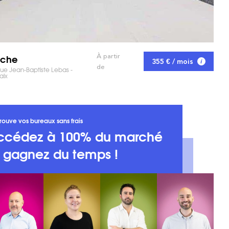
rche
À partir
355 € / mois
de
e Jean-Baptiste Lebas -
aix
rouve vos bureaux sans frais
ccédez à 100% du marché
t gagnez du temps !