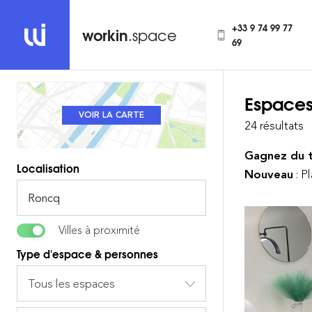
+33 9 74 99 77
workin
.space
69
Espaces
REVENIR À LA LISTE
VOIR LA CARTE
24 résultats
Gagnez du 
Localisation
Nouveau
: P
Villes à proximité
Type d'espace & personnes
Tous les espaces