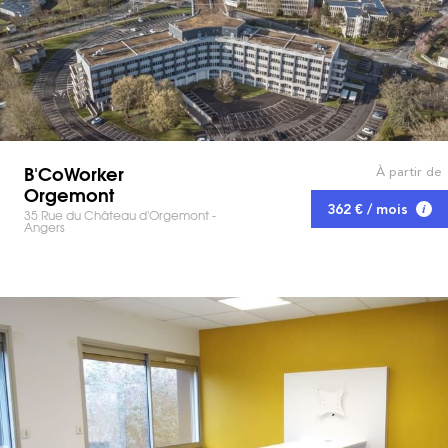
B'CoWorker
À partir de
Orgemont
362 € / mois
35 Rue du Château d'Orgemont -
Angers