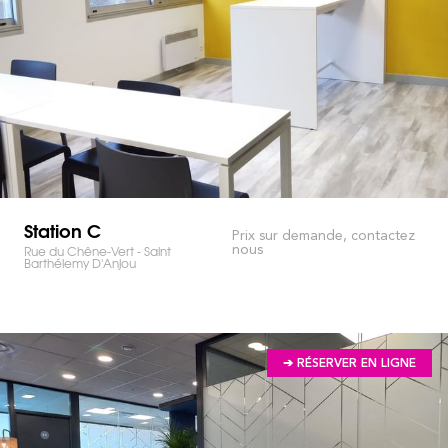
Station C
Prix sur demande, contactez
nous
Rue du Chêne-Vert - Saint
Barthélemy D'Anjou
➔ RÉSERVER EN LIGNE