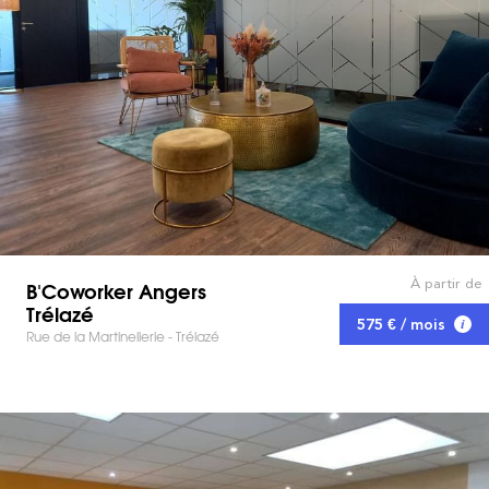
À partir de
B'Coworker Angers
Trélazé
575 € / mois
Rue de la Martinellerie - Trélazé