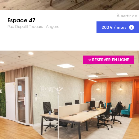
À partir de
Espace 47
Rue Dupetit Thouars - Angers
200 € / mois
➔ RÉSERVER EN LIGNE