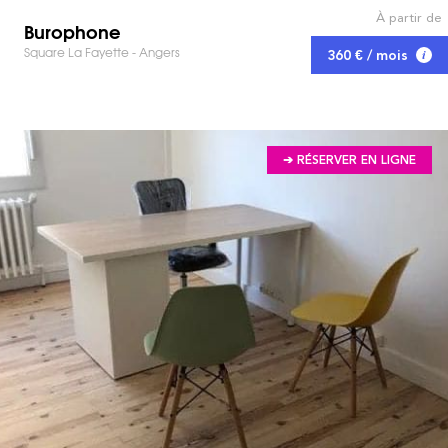
À partir de
Burophone
Square La Fayette - Angers
360 € / mois
➔ RÉSERVER EN LIGNE