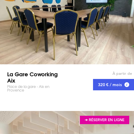
La Gare Coworking
À partir de
Aix
320 € / mois
Place de la gare - Aix en
Provence
➔ RÉSERVER EN LIGNE