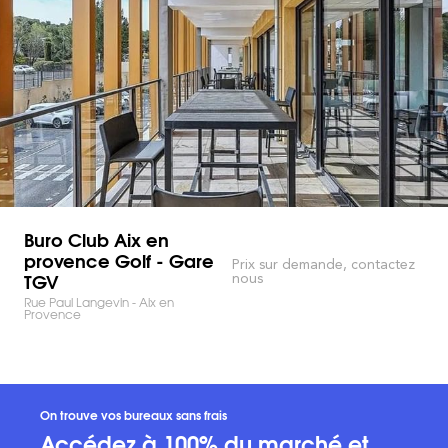
Buro Club Aix en
provence Golf - Gare
Prix sur demande, contactez
TGV
nous
Rue Paul Langevin - Aix en
Provence
On trouve vos bureaux sans frais
Accédez à 100% du marché et