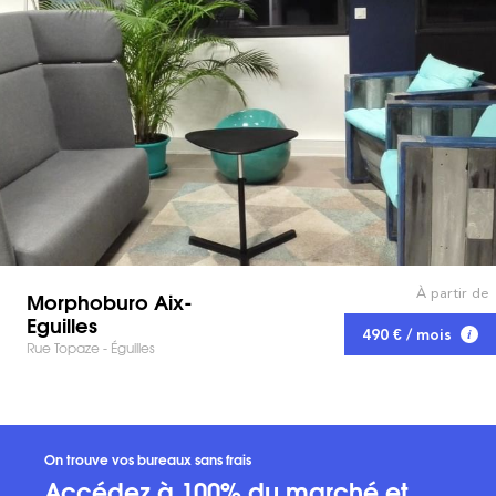
À partir de
Morphoburo Aix-
Eguilles
490 € / mois
Rue Topaze - Éguilles
On trouve vos bureaux sans frais
Accédez à 100% du marché et