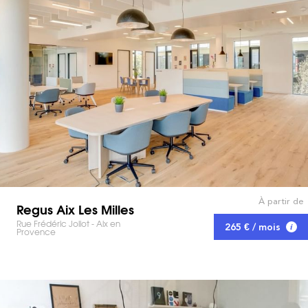
À partir de
Regus Aix Les Milles
Rue Frédéric Joliot - Aix en
265 € / mois
Provence