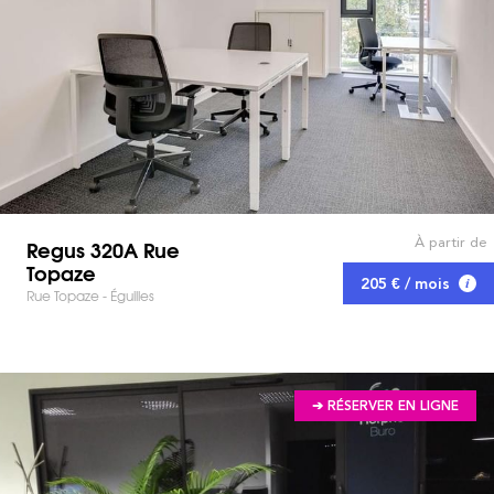
À partir de
Regus 320A Rue
Topaze
205 € / mois
Rue Topaze - Éguilles
➔ RÉSERVER EN LIGNE