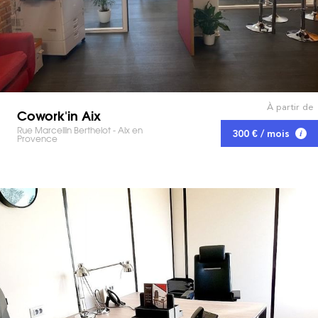
À partir de
Cowork'in Aix
Rue Marcellin Berthelot - Aix en
300 € / mois
Provence