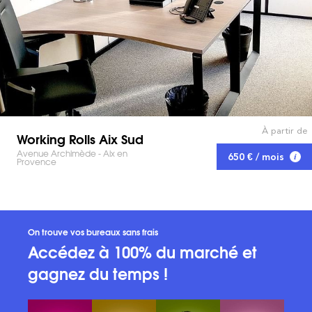
À partir de
Working Rolls Aix Sud
Avenue Archimède - Aix en
650 € / mois
Provence
On trouve vos bureaux sans frais
Accédez à 100% du marché et
gagnez du temps !