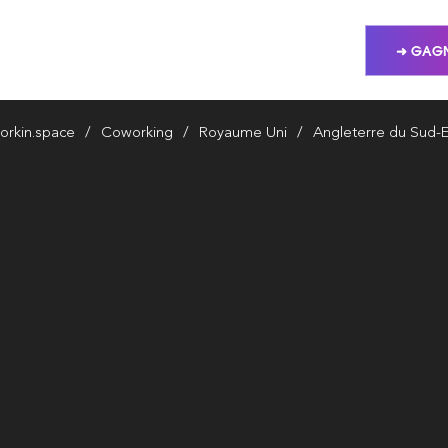
➜ GAGN
orkin.space
Coworking
Royaume Uni
Angleterre du Sud-E