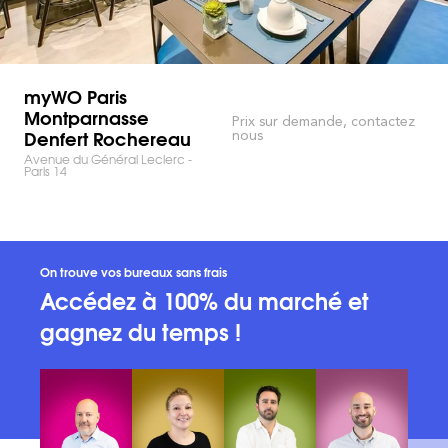
myWO Paris
Montparnasse
Prix sur demande, contactez
Denfert Rochereau
nous
Avenue du Général Leclerc -
Paris 14
On trouve vos bureaux sans frais
Accédez à 100% du marché et
gagnez du temps !