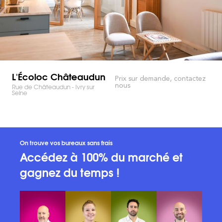
L'Écoloc Châteaudun
Prix sur demande, contactez
nous
Rue de Châteaudun - Ivry sur
Seine
On trouve vos bureaux sans frais
Accédez à 100% du marché et
gagnez du temps !