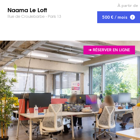
À partir de
Naama Le Loft
Rue de Croulebarbe - Paris 13
500 € / mois
➔ RÉSERVER EN LIGNE