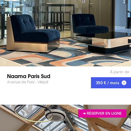
À partir de
Naama Paris Sud
Avenue de Paris - Villejuif
350 € / mois
➔ RÉSERVER EN LIGNE