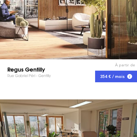
À partir de
Regus Gentilly
Rue Gabriel Péri - Gentilly
354 € / mois