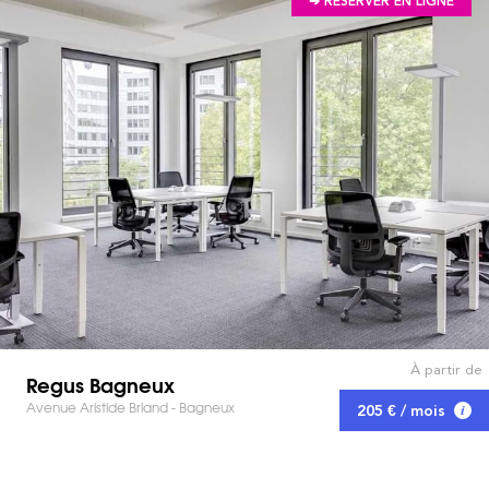
➔ RÉSERVER EN LIGNE
À partir de
Regus Bagneux
Avenue Aristide Briand - Bagneux
205 € / mois