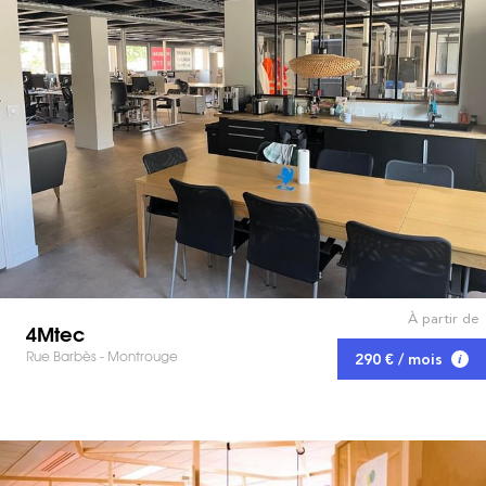
À partir de
4Mtec
Rue Barbès - Montrouge
290 € / mois