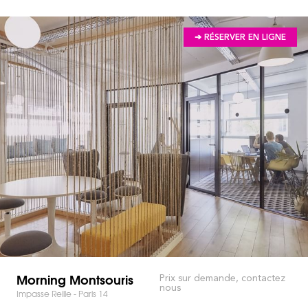
➔ RÉSERVER EN LIGNE
Morning Montsouris
Prix sur demande, contactez
nous
Impasse Reille - Paris 14