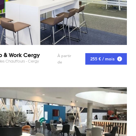
p & Work Cergy
À partir
255 € / mois
es Chauffours - Cergy
 MARCHÉ ET GAGNEZ DU TEMPS !
de