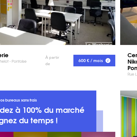
erie
Cen
À partir
Nik
600 € / mois
elot - Pontoise
de
Pon
Rue L
os bureaux sans frais
dez à 100% du marché
gnez du temps !