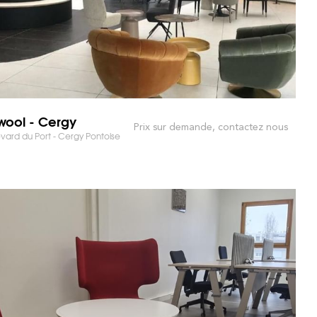
ool - Cergy
Prix sur demande, contactez nous
vard du Port - Cergy Pontoise