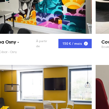
a Osny -
Cow
À partir
150 € / mois
de
Boule
César - Osny