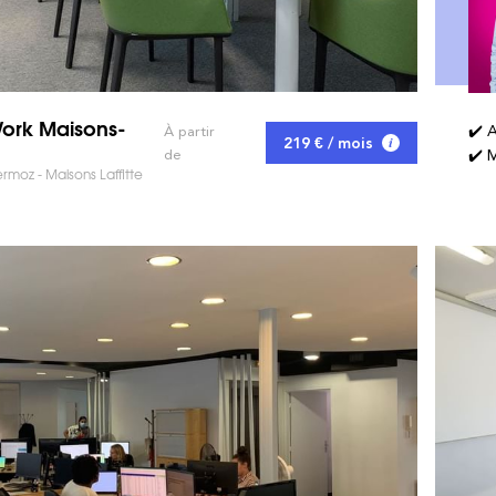
Work Maisons-
✔️ 
À partir
219 € / mois
de
✔️ M
moz - Maisons Laffitte