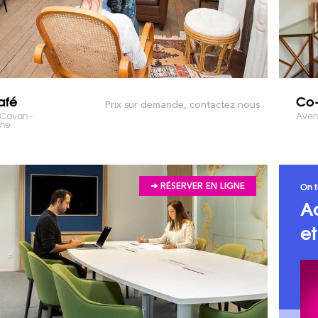
afé
Co-
Prix sur demande, contactez nous
 Cavan -
Avenu
che
On t
➔ RÉSERVER EN LIGNE
A
e