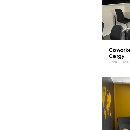
Coworke
Cergy
Chau. Jules 