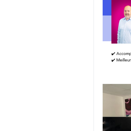
✔️ Accomp
✔️ Meilleu