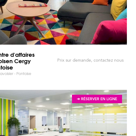
tre d'affaires
olsen Cergy
Prix sur demande, contactez nous
toise
avoisier - Pontoise
➔ RÉSERVER EN LIGNE