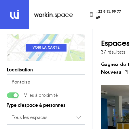
+33 9 74 99 77
workin
.space
69
Espaces
REVENIR À LA LISTE
VOIR LA CARTE
37 résultats
Gagnez du 
Localisation
Nouveau
: P
Villes à proximité
Type d'espace & personnes
Tous les espaces