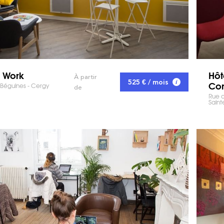
o Work
Hôt
À partir
525 € / mois
Con
Béguines - Cergy
de
Rue d
Saint