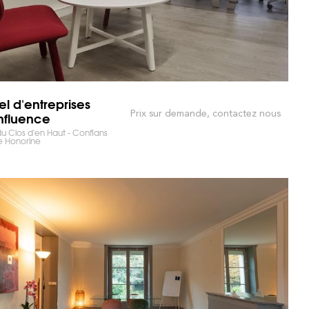
el d'entreprises
Prix sur demande, contactez nous
fluence
u Clos d'en Haut - Conflans
e Honorine