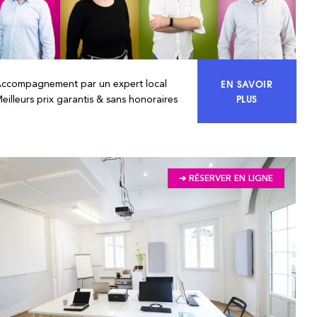
EN SAVOIR
Accompagnement par un expert local
ACCÉDEZ À 10
PLUS
eilleurs prix garantis & sans honoraires
➔ RÉSERVER EN LIGNE