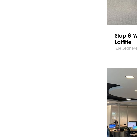
Stop & 
Laffitte
Rue Jean Mer