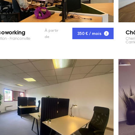
coworking
Ch
À partir
350 € / mois
de
tion - Franconville
Chemi
Carri