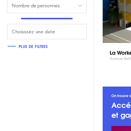
Nombre de personnes
PLUS DE FILTRES
La Work
Avenue Berth
On trouve v
Accé
et ga