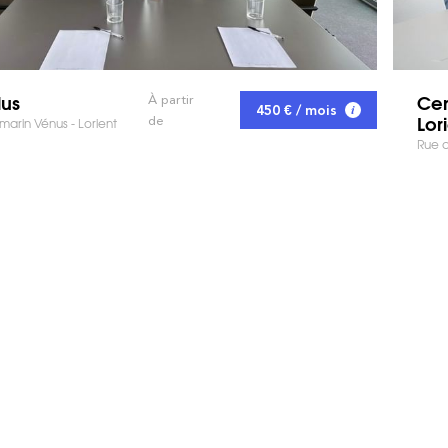
lus
Cen
À partir
450 € / mois
Lor
de
marin Vénus - Lorient
Rue d