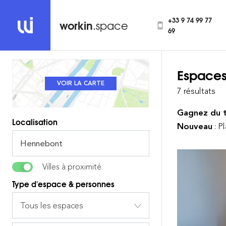
+33 9 74 99 77
workin
.space
69
Espaces
REVENIR À LA LISTE
VOIR LA CARTE
7 résultats
Gagnez du 
Localisation
Nouveau
: P
Villes à proximité
Type d'espace & personnes
Tous les espaces