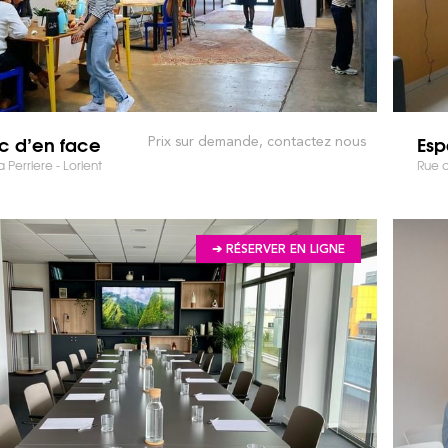
oc d’en face
Esp
Prix sur demande, contactez nous
 Perriere - Lorient
Rue d
➔ RÉSERVER EN LIGNE