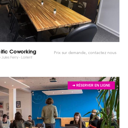
ific Coworking
Prix sur demande, contactez nous
 Jules Ferry - Lorient
➔ RÉSERVER EN LIGNE