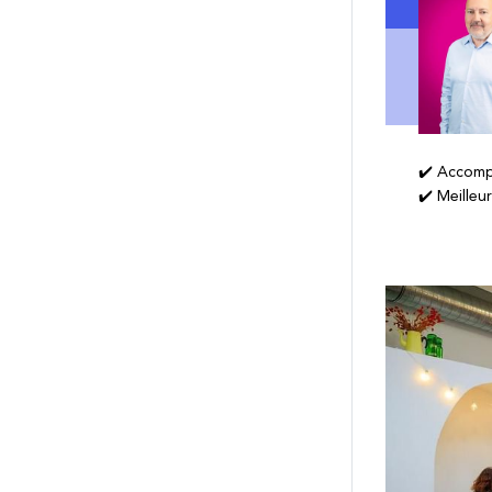
✔️ Accomp
✔️ Meilleu