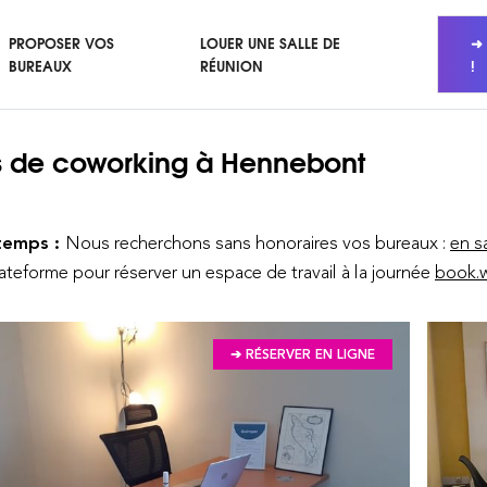
PROPOSER VOS
LOUER UNE SALLE DE
➜ 
BUREAUX
RÉUNION
!
 de coworking
à Hennebont
temps :
Nous recherchons sans honoraires vos bureaux :
en s
lateforme pour réserver un espace de travail à la journée
book.w
➔ RÉSERVER EN LIGNE