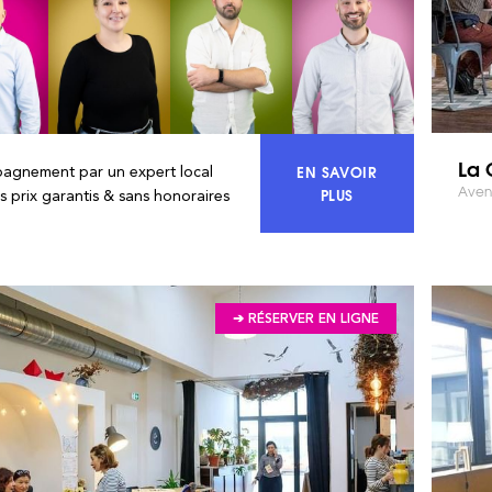
La 
EN SAVOIR
agnement par un expert local
Avenu
ACCÉDEZ À 100% DU
PLUS
rs prix garantis & sans honoraires
➔ RÉSERVER EN LIGNE