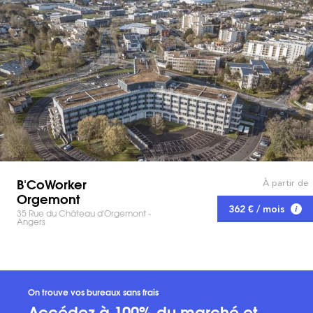
B'CoWorker
À partir de
Orgemont
362 € / mois
35 Rue du Château d'Orgemont -
Angers
On trouve vos bureaux sans frais
Accédez à 100% du marché et