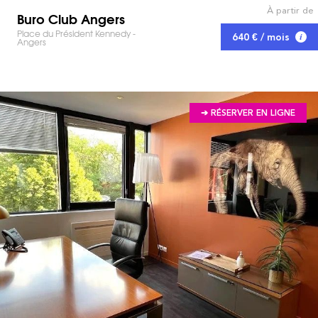
À partir de
Buro Club Angers
Place du Président Kennedy -
640 € / mois
Angers
➔ RÉSERVER EN LIGNE