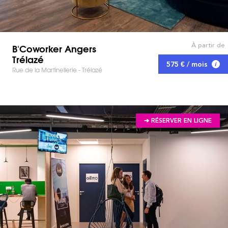
À partir de
B'Coworker Angers
Trélazé
575 € / mois
Rue de la Martinellerie - Trélazé
➔ RÉSERVER EN LIGNE