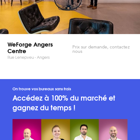
WeForge Angers
Prix sur demande, contactez
Centre
nous
Rue Lenepveu - Angers
On trouve vos bureaux sans frais
Accédez à 100% du marché et
gagnez du temps !