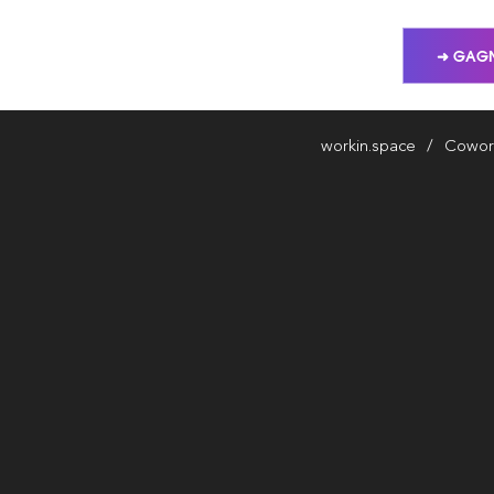
➜ GAGN
workin.space
Cowor