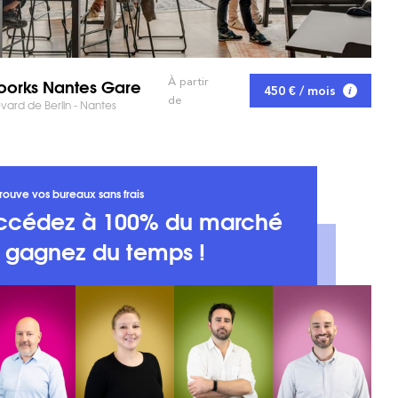
orks Nantes Gare
À partir
450 € / mois
de
vard de Berlin - Nantes
rouve vos bureaux sans frais
ccédez à 100% du marché
t gagnez du temps !