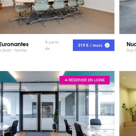
Euronantes
Nu
À partir
319 € / mois
de
 Berlin - Nantes
Rue R
➔ RÉSERVER EN LIGNE