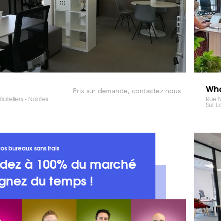
Who
Prix sur demande, contactez nous
ateliers - Nantes
Rue M
Sur L
os bureaux sans frais
dez à 100% du marché
gnez du temps !