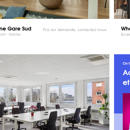
ne Gare Sud
Who
Prix sur demande, contactez nous
vert - Nantes
Boule
On t
A
e