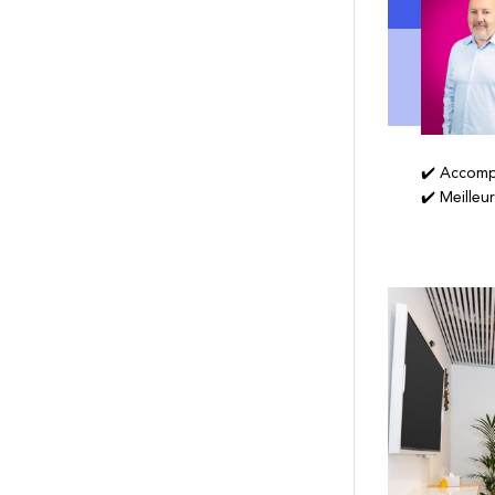
✔️ Accomp
✔️ Meilleu