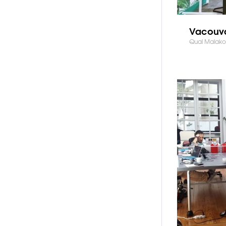
Vacouv
Quai Malakof