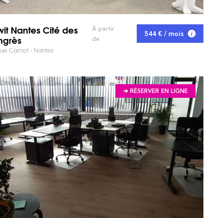
wit Nantes Cité des
À partir
544 € / mois
ngrès
de
ue Carnot - Nantes
➔ RÉSERVER EN LIGNE