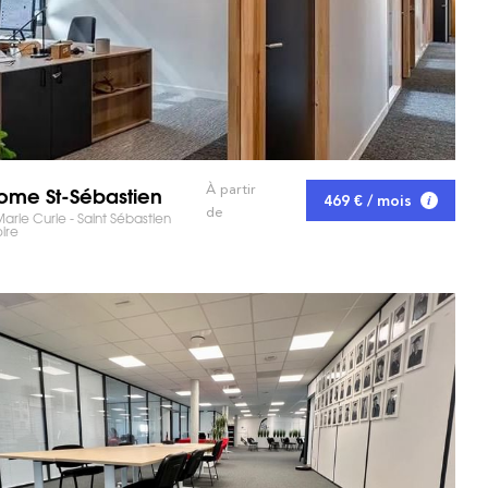
me St-Sébastien
À partir
469 € / mois
de
arie Curie - Saint Sébastien
oire