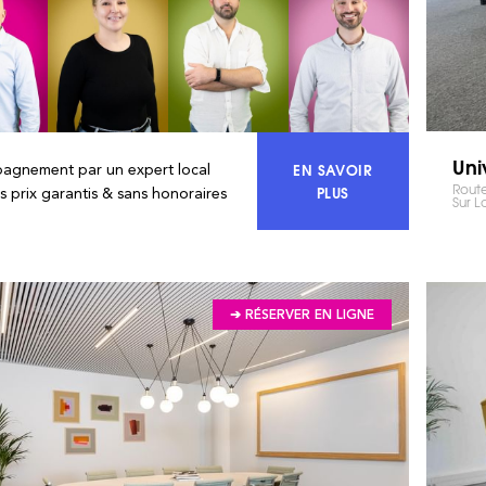
Uni
EN SAVOIR
agnement par un expert local
Route
ACCÉDEZ À 100% DU
PLUS
rs prix garantis & sans honoraires
Sur L
➔ RÉSERVER EN LIGNE