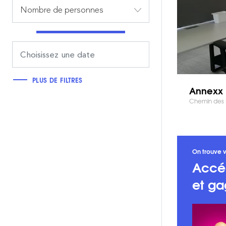
Nombre de personnes
PLUS DE FILTRES
Annexx
Chemin des B
On trouve v
Accé
et ga