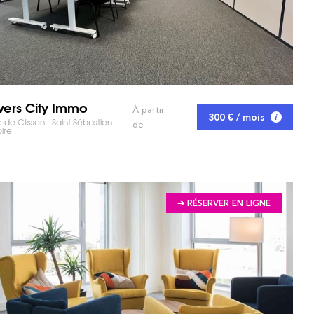
vers City Immo
À partir
300 € / mois
 de Clisson - Saint Sébastien
 MARCHÉ ET GAGNEZ DU TEMPS !
de
oire
➔ RÉSERVER EN LIGNE