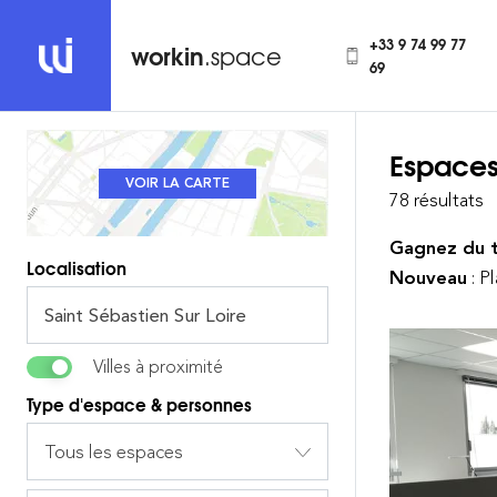
+33 9 74 99 77
workin
.space
69
Espaces
REVENIR À LA LISTE
VOIR LA CARTE
78 résultats
Gagnez du 
Localisation
Nouveau
: P
Villes à proximité
Type d'espace & personnes
Tous les espaces