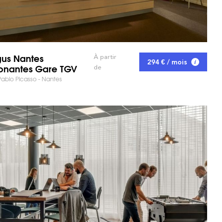
us Nantes
À partir
294 € / mois
onantes Gare TGV
de
Pablo Picasso - Nantes