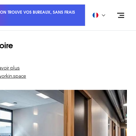
ON TROUVE VOS BUREAUX, SANS FRAIS
oire
avoir plus
orkin.space