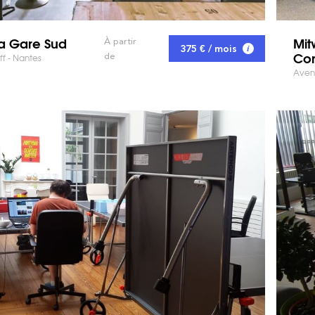
a Gare Sud
Mit
À partir
375 € / mois
Co
de
f - Nantes
Aven