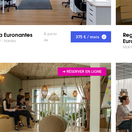
 Euronantes
Reg
À partir
375 € / mois
Eur
de
er - Nantes
Mail 
➔ RÉSERVER EN LIGNE