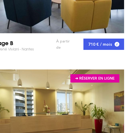
age B
À partir
710 € / mois
de
ené Viviani - Nantes
➔ RÉSERVER EN LIGNE