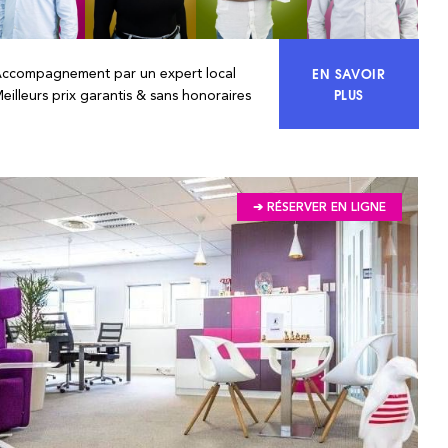
EN SAVOIR
Accompagnement par un expert local
ACCÉDEZ À 10
PLUS
eilleurs prix garantis & sans honoraires
➔ RÉSERVER EN LIGNE