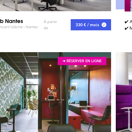
ub Nantes
✔️ 
À partir
330 € / mois
incent Gâche - Nantes
de
✔️ M
➔ RÉSERVER EN LIGNE