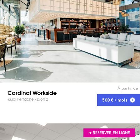
À partir de
Cardinal Workside
Quai Perrache - Lyon 2
500 € / mois
➔ RÉSERVER EN LIGNE