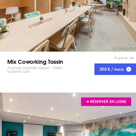
À partir de
Mix Coworking Tassin
Avenue Joannes Hubert - Tassin
350 € / mois
la Demi Lune
➔ RÉSERVER EN LIGNE