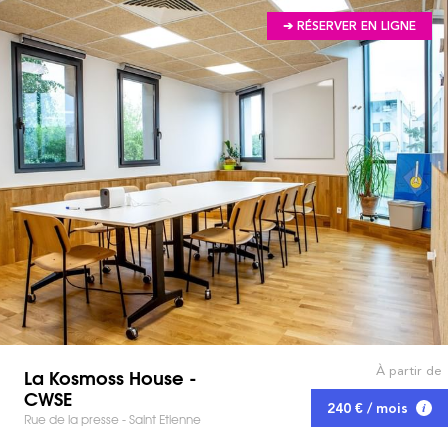
➔ RÉSERVER EN LIGNE
À partir de
La Kosmoss House -
CWSE
240 € / mois
Rue de la presse - Saint Etienne