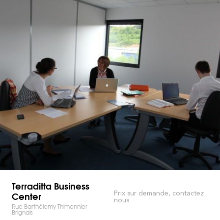
Terraditta Business
Center
Prix sur demande, contactez
nous
Rue Barthélemy Thimonnier -
Brignais