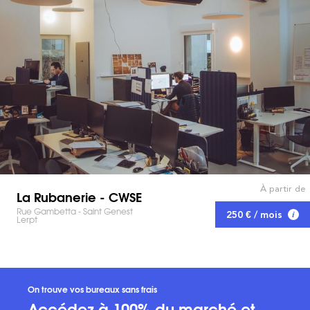
À partir de
La Rubanerie - CWSE
Rue Gambetta - Saint Genest
250 € / mois
Lerpt
On trouve vos bureaux sans frais
Accédez à 100% du marché et