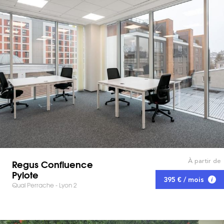
À partir de
Regus Confluence
Pylote
395 € / mois
Quai Perrache - Lyon 2