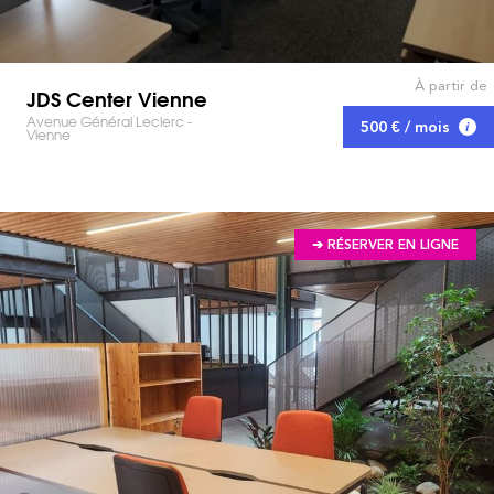
À partir de
JDS Center Vienne
Avenue Général Leclerc -
500 € / mois
Vienne
➔ RÉSERVER EN LIGNE