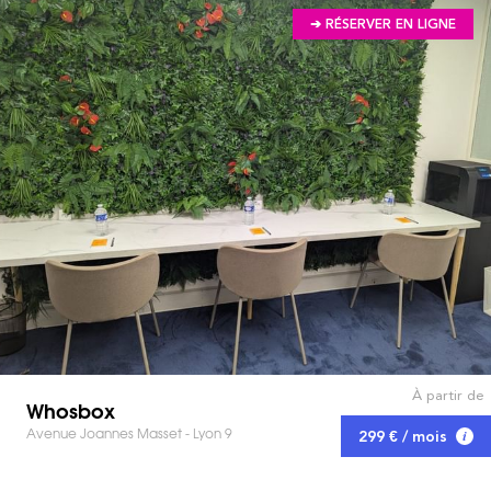
➔ RÉSERVER EN LIGNE
À partir de
Whosbox
Avenue Joannes Masset - Lyon 9
299 € / mois