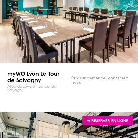
myWO Lyon La Tour
de Salvagny
Prix sur demande, contactez
nous
Allée du Levant - La Tour de
Salvagny
➔ RÉSERVER EN LIGNE