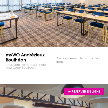
myWO Andrézieux
Bouthéon
Prix sur demande, contactez
nous
Boulevard Pierre Desgranges -
Andrézieux Bouthéon
➔ RÉSERVER EN LIGNE