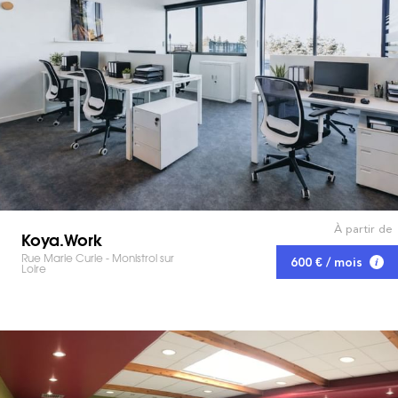
À partir de
Koya.Work
Rue Marie Curie - Monistrol sur
600 € / mois
Loire