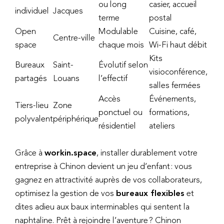
ou long
casier, accueil
individuel
Jacques
terme
postal
Open
Modulable
Cuisine, café,
Centre-ville
space
chaque mois
Wi-Fi haut débit
Kits
Bureaux
Saint-
Évolutif selon
visioconférence,
partagés
Louans
l’effectif
salles fermées
Accès
Événements,
Tiers-lieu
Zone
ponctuel ou
formations,
polyvalent
périphérique
résidentiel
ateliers
Grâce à
workin.space
, installer durablement votre
entreprise à Chinon devient un jeu d’enfant : vous
gagnez en attractivité auprès de vos collaborateurs,
optimisez la gestion de vos
bureaux flexibles
et
dites adieu aux baux interminables qui sentent la
naphtaline. Prêt à rejoindre l’aventure ? Chinon