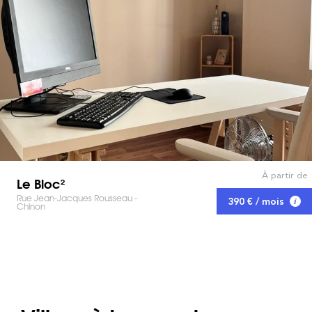
À partir de
Le Bloc²
Rue Jean-Jacques Rousseau -
390 € / mois
Chinon