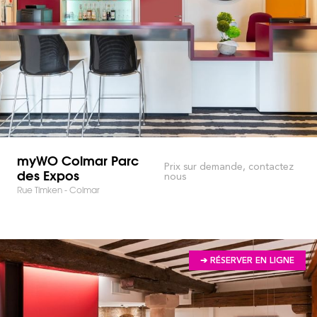
myWO Colmar Parc
Prix sur demande, contactez
des Expos
nous
Rue Timken - Colmar
➔ RÉSERVER EN LIGNE