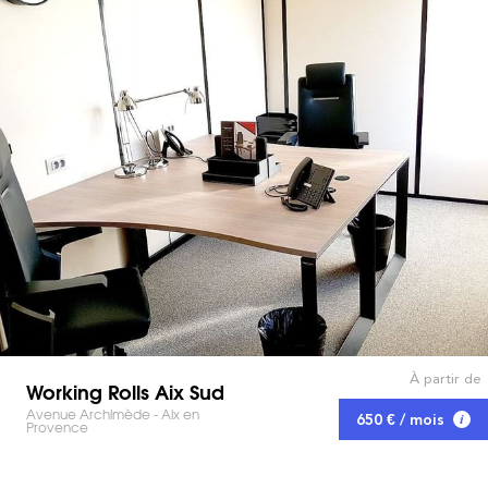
À partir de
Working Rolls Aix Sud
Avenue Archimède - Aix en
650 € / mois
Provence