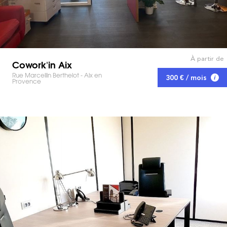
À partir de
Cowork'in Aix
Rue Marcellin Berthelot - Aix en
300 € / mois
Provence