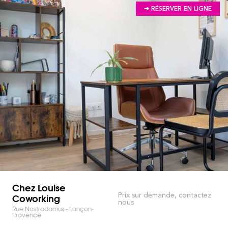
➔ RÉSERVER EN LIGNE
Chez Louise
Coworking
Prix sur demande, contactez
nous
Rue Nostradamus - Lançon-
Provence