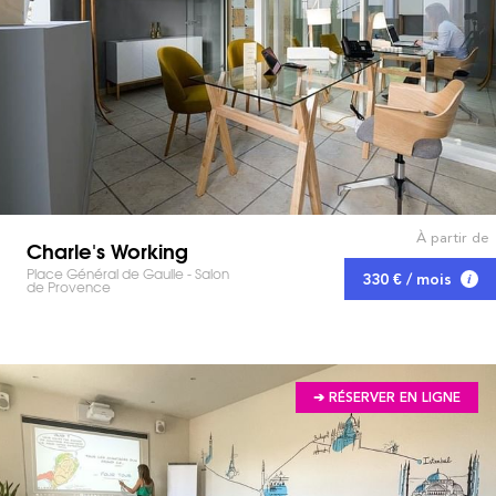
À partir de
Charle's Working
Place Général de Gaulle - Salon
330 € / mois
de Provence
➔ RÉSERVER EN LIGNE