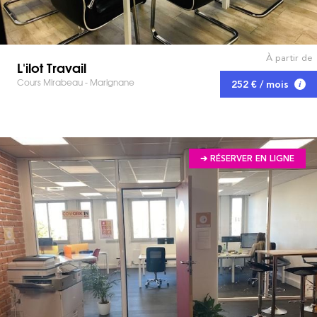
À partir de
L'ilot Travail
Cours Mirabeau - Marignane
252 € / mois
➔ RÉSERVER EN LIGNE