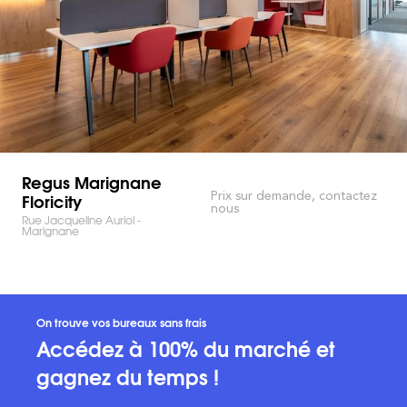
Regus Marignane
Floricity
Prix sur demande, contactez
nous
Rue Jacqueline Auriol -
Marignane
On trouve vos bureaux sans frais
Accédez à 100% du marché et
gagnez du temps !