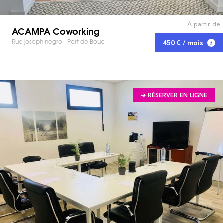
À partir de
ACAMPA Coworking
Rue joseph negro - Port de Bouc
450 € / mois
➔ RÉSERVER EN LIGNE