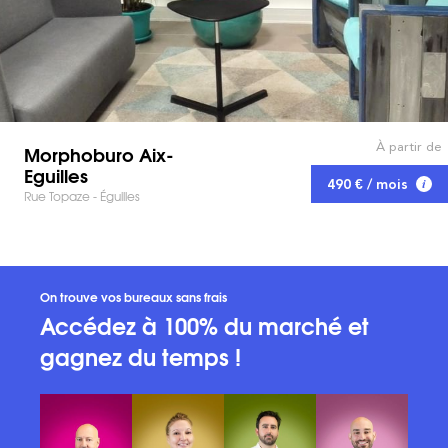
À partir de
Morphoburo Aix-
Eguilles
490 € / mois
Rue Topaze - Éguilles
On trouve vos bureaux sans frais
Accédez à 100% du marché et
gagnez du temps !