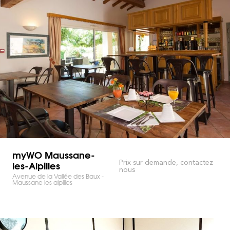
myWO Maussane-
les-Alpilles
Prix sur demande, contactez
nous
Avenue de la Vallée des Baux -
Maussane les alpilles