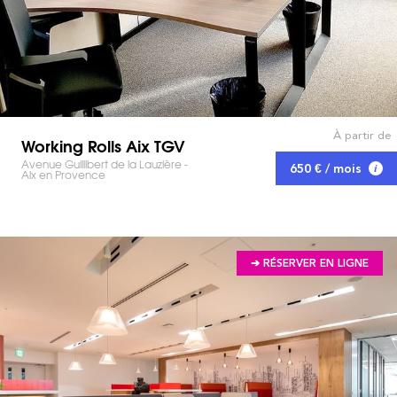
À partir de
Working Rolls Aix TGV
Avenue Guillibert de la Lauzière -
650 € / mois
Aix en Provence
➔ RÉSERVER EN LIGNE