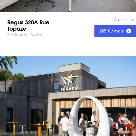
À partir de
Regus 320A Rue
Topaze
205 € / mois
Rue Topaze - Éguilles