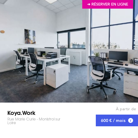
➔ RÉSERVER EN LIGNE
À partir de
Koya.Work
Rue Marie Curie - Monistrol sur
600 € / mois
Loire