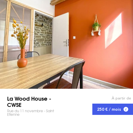
La Wood House -
À partir de
CWSE
250 € / mois
Rue du 11 novembre - Saint
Etienne