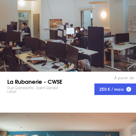
À partir de
La Rubanerie - CWSE
Rue Gambetta - Saint Genest
250 € / mois
Lerpt