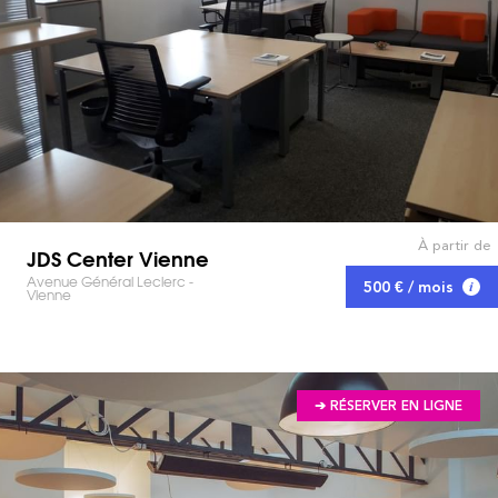
À partir de
JDS Center Vienne
Avenue Général Leclerc -
500 € / mois
Vienne
➔ RÉSERVER EN LIGNE