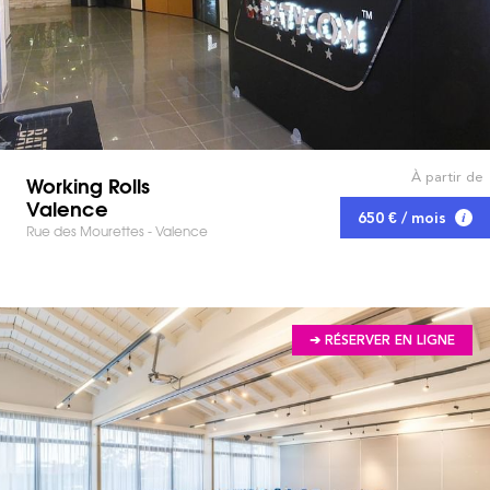
À partir de
Working Rolls
Valence
650 € / mois
Rue des Mourettes - Valence
➔ RÉSERVER EN LIGNE