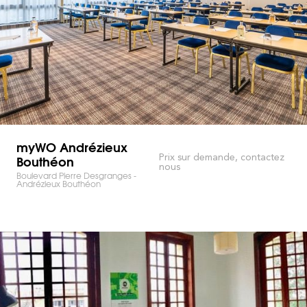
myWO Andrézieux
Bouthéon
Prix sur demande, contactez
nous
Boulevard Pierre Desgranges -
Andrézieux Bouthéon